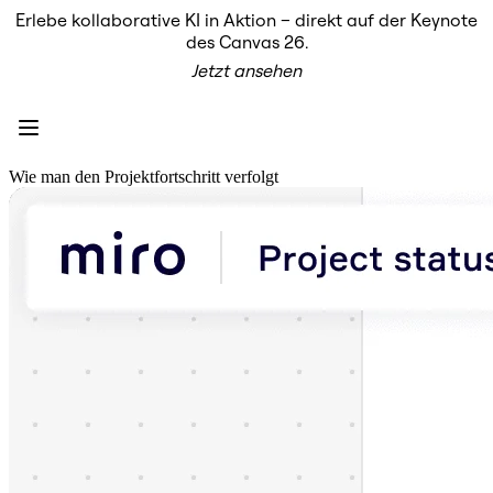
Erlebe kollaborative KI in Aktion – direkt auf der Keynote
Produkt
des Canvas 26.
Unsere Empfehlungen
Jetzt ansehen
Intelligenter Canvas
Flows
Prototypen & Wireframes
Engage
Plattform
KI-Übersicht
Wie man den Projektfortschritt verfolgt
AI Workflows
Connectors
MCP-Server
KI-Playbooks entdecken
MCP-Server
Blueprints
Integrationen
Sicherheit
Enterprise Guard
Entwicklerplattform
Apps herunterladen
Formate
Whiteboard
Diagramme
Kanban
Zeitachsen