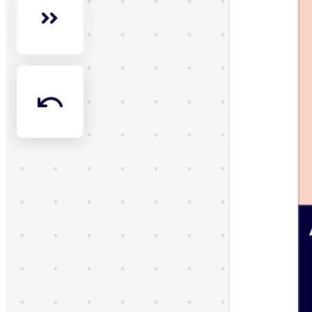
Transformation der Arbeitsweisen
Digitaler Arbeitsplatz
Customer Experience & Service Design
Cloud & Softwaretransformation
Ressourcen
Lernen
Erfolgsgeschichten
Academy
Webinare
Reforge Learning
Community & Support
Hilfecenter
Veranstaltungen
Community
Blog
Partner & Dienstleistungen
Miro Professional Services
Lösungspartner
Preise