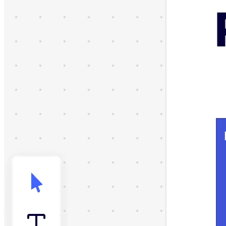
Talktrack
Tabellen
Dokumente
Präsentation
Einsatzbereiche
Unsere Empfehlungen
KI-Playbooks entdecken
Im Miroverse umschauen
Allgemein
Diagramme
Workshops
Brainstorming
Mindmaps
Concept Maps
Flussdiagramme
Spezialisiert
Erstellen von Roadmaps
Prozessabbildung
Technisches Design & Dokumentation
Prototypen & Wireframes
Abbildung der Customer Journey
Auswertung von Research
Miro Design Workshops
Miro Planning & Delivery
Zielplanung