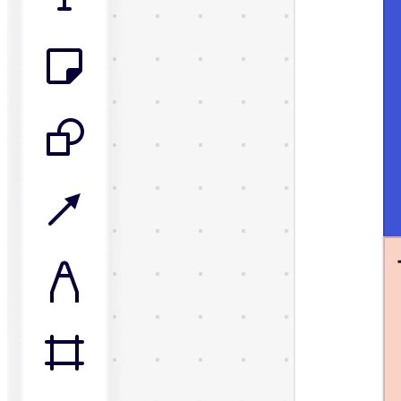
Organisationsdesign
Lösungen
Nach Geschäftssegment
Große Unternehmen
KMU
Startups
Nach Branche
Digitales
Professionelle Dienstleistungen
Fertigung
Einzelhandel
Finanzdienstleistungen
Pharmaindustrie & Life Science
Nach Team
Produktmanagement
Design & UX
Softwareentwicklung
Produktleitung & Product Ops
Operativer Bereich
Marketing
IT
Nach strategischer Initiative
Product Operating System
KI-Transformation