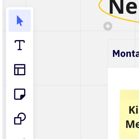
Talktrack
Tabellen
Dokumente
Präsentation
Einsatzbereiche
Unsere Empfehlungen
KI-Playbooks entdecken
Im Miroverse umschauen
Allgemein
Diagramme
Workshops
Brainstorming
Mindmaps
Concept Maps
Flussdiagramme
Spezialisiert
Erstellen von Roadmaps
Prozessabbildung
Technisches Design & Dokumentation
Prototypen & Wireframes
Abbildung der Customer Journey
Auswertung von Research
Miro Design Workshops
Miro Planning & Delivery
Zielplanung