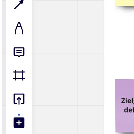
Organisationsdesign
Lösungen
Nach Geschäftssegment
Große Unternehmen
KMU
Startups
Nach Branche
Digitales
Professionelle Dienstleistungen
Fertigung
Einzelhandel
Finanzdienstleistungen
Pharmaindustrie & Life Science
Nach Team
Produktmanagement
Design & UX
Softwareentwicklung
Produktleitung & Product Ops
Operativer Bereich
Marketing
IT
Nach strategischer Initiative
Product Operating System
KI-Transformation