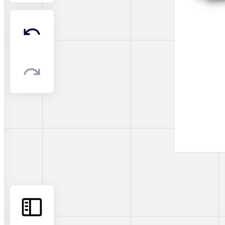
Transformation der Arbeitsweisen
Digitaler Arbeitsplatz
Customer Experience & Service Design
Cloud & Softwaretransformation
Ressourcen
Lernen
Erfolgsgeschichten
Academy
Webinare
Reforge Learning
Community & Support
Hilfecenter
Veranstaltungen
Community
Blog
Partner & Dienstleistungen
Miro Professional Services
Lösungspartner
Preise