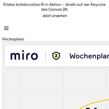
Erlebe kollaborative KI in Aktion – direkt auf der Keynote
Produkt
des Canvas 26.
Unsere Empfehlungen
Jetzt ansehen
Intelligenter Canvas
Flows
Prototypen & Wireframes
Engage
Plattform
KI-Übersicht
Wochenplaner
AI Workflows
Connectors
MCP-Server
KI-Playbooks entdecken
MCP-Server
Blueprints
Integrationen
Sicherheit
Enterprise Guard
Entwicklerplattform
Apps herunterladen
Formate
Whiteboard
Diagramme
Kanban
Zeitachsen