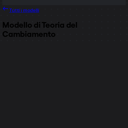
Tutti i modelli
Modello di Teoria del
Cambiamento
26.598
visualizzazioni
2790
utilizzi
Piera Mattioli
488
mi piace
Utilizza il modello