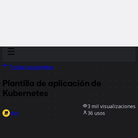
Discover
Por equipo
Por tamaño
Todas las plantillas
Plantilla de aplicación de
Kubernetes
3 mil
visualizaciones
36
usos
Miro
0
Me gusta
Usar la plantilla