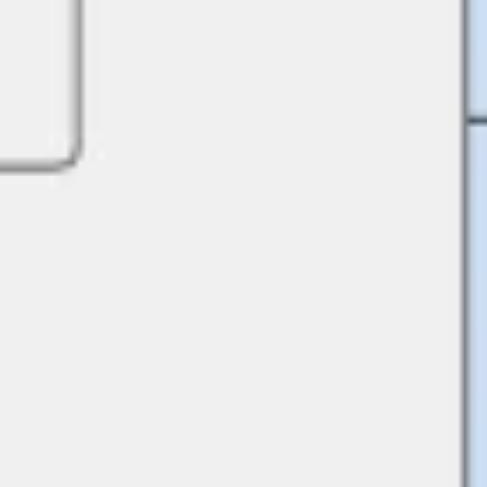
Tutti i modelli
Modello di Diagramma di Attività
UML
8905
visualizzazioni
813
utilizzi
Miro
1
mi piace
Utilizza il modello