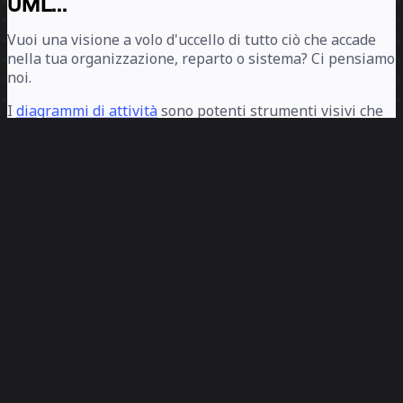
UML...
Vuoi una visione a volo d'uccello di tutto ciò che accade
nella tua organizzazione, reparto o sistema? Ci pensiamo
noi.
I
diagrammi di attività
sono potenti strumenti visivi che
suddividono i processi e le catene di processi di grandi
dimensioni in piccole attività. È un modo semplice per
analizzare i processi o condividerli con altri in modo
visivo.
Questo modello è un modo semplice e veloce per iniziare
il tuo primo (o il prossimo) diagramma di attività.
Utilizzalo per ottimizzare, spiegare, integrare e molto
altro ancora. Continua a leggere per saperne di più su
cos'è un diagramma di attività e su come puoi usare il
nostro modello per crearne uno.
Cos'è un diagramma di attività?