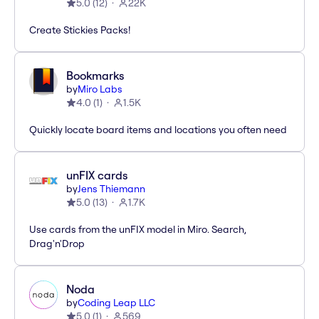
5.0
(
12
)
22K
Create Stickies Packs!
Bookmarks
by
Miro Labs
4.0
(
1
)
1.5K
Quickly locate board items and locations you often need
unFIX cards
by
Jens Thiemann
5.0
(
13
)
1.7K
Use cards from the unFIX model in Miro. Search,
Drag'n'Drop
Noda
by
Coding Leap LLC
5.0
(
1
)
569