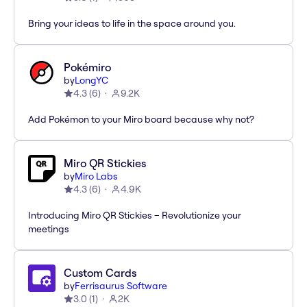
Bring your ideas to life in the space around you.
Pokémiro
by
LongYC
4.3
(
6
)
9.2K
Add Pokémon to your Miro board because why not?
Miro QR Stickies
by
Miro Labs
4.3
(
6
)
4.9K
Introducing Miro QR Stickies – Revolutionize your
meetings
Custom Cards
by
Ferrisaurus Software
3.0
(
1
)
2K