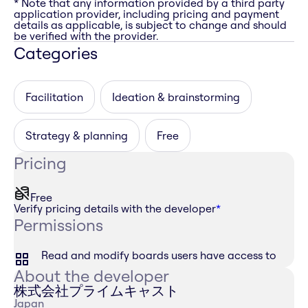
* Note that any information provided by a third party
application provider, including pricing and payment
details as applicable, is subject to change and should
be verified with the provider.
Categories
Facilitation
Ideation & brainstorming
Strategy & planning
Free
Pricing
Free
Verify pricing details with the developer
*
Permissions
Read and modify boards users have access to
About the developer
株式会社プライムキャスト
Japan