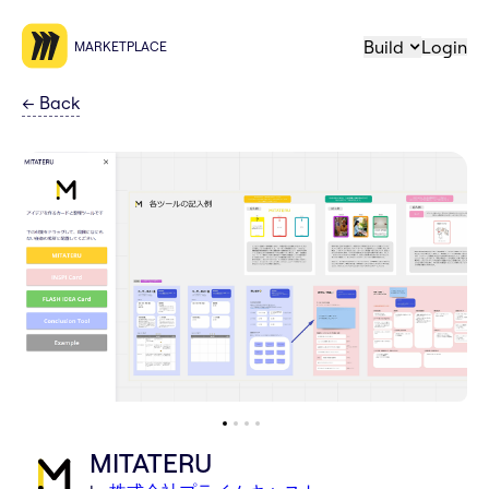
Build
Login
MARKETPLACE
←
Back
MITATERU