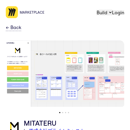
Build
Login
MARKETPLACE
←
Back
MITATERU