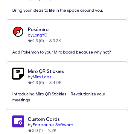
Bring your ideas to life in the space around you.
Pokémiro
by
LongYC
4.3
(
6
)
9.2K
Add Pokémon to your Miro board because why not?
Miro QR Stickies
by
Miro Labs
4.3
(
6
)
4.9K
Introducing Miro QR Stickies – Revolutionize your
meetings
Custom Cards
by
Ferrisaurus Software
3.0
(
1
)
2K