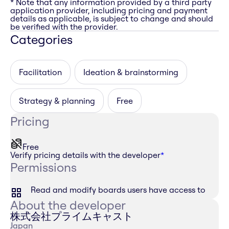
* Note that any information provided by a third party
application provider, including pricing and payment
details as applicable, is subject to change and should
be verified with the provider.
Categories
Facilitation
Ideation & brainstorming
Strategy & planning
Free
Pricing
Free
Verify pricing details with the developer
*
Permissions
Read and modify boards users have access to
About the developer
株式会社プライムキャスト
Japan