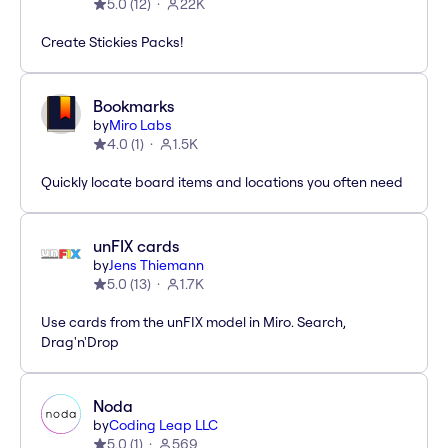
5.0
(
12
)
22K
Create Stickies Packs!
Bookmarks
by
Miro Labs
4.0
(
1
)
1.5K
Quickly locate board items and locations you often need
unFIX cards
by
Jens Thiemann
5.0
(
13
)
1.7K
Use cards from the unFIX model in Miro. Search,
Drag'n'Drop
Noda
by
Coding Leap LLC
5.0
(
1
)
569