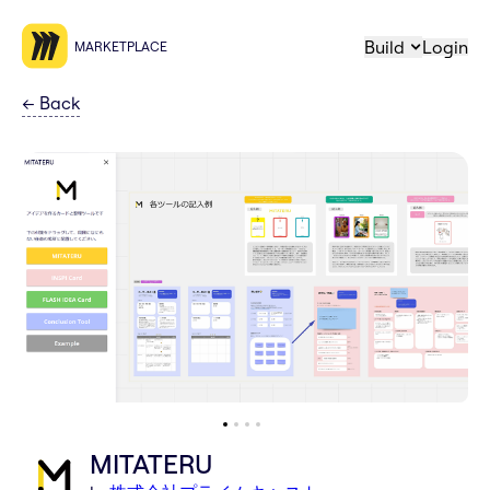
Build
Login
MARKETPLACE
←
Back
MITATERU