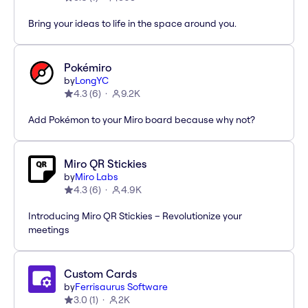
Bring your ideas to life in the space around you.
Pokémiro
by
LongYC
4.3
(
6
)
9.2K
Add Pokémon to your Miro board because why not?
Miro QR Stickies
by
Miro Labs
4.3
(
6
)
4.9K
Introducing Miro QR Stickies – Revolutionize your
meetings
Custom Cards
by
Ferrisaurus Software
3.0
(
1
)
2K