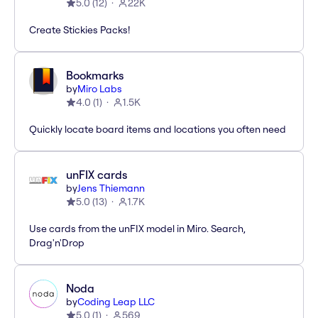
5.0
(
12
)
22K
Create Stickies Packs!
Bookmarks
by
Miro Labs
4.0
(
1
)
1.5K
Quickly locate board items and locations you often need
unFIX cards
by
Jens Thiemann
5.0
(
13
)
1.7K
Use cards from the unFIX model in Miro. Search,
Drag'n'Drop
Noda
by
Coding Leap LLC
5.0
(
1
)
569