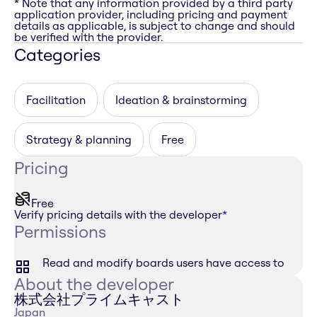
* Note that any information provided by a third party
application provider, including pricing and payment
details as applicable, is subject to change and should
be verified with the provider.
Categories
Facilitation
Ideation & brainstorming
Strategy & planning
Free
Pricing
Free
Verify pricing details with the developer
*
Permissions
Read and modify boards users have access to
About the developer
株式会社プライムキャスト
Japan