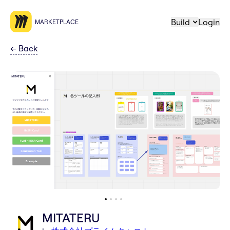
Build
Login
MARKETPLACE
←
Back
MITATERU