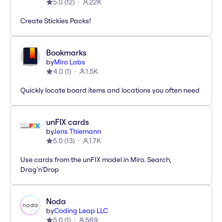
5.0
(
12
)
22K
Create Stickies Packs!
Bookmarks
by
Miro Labs
4.0
(
1
)
1.5K
Quickly locate board items and locations you often need
unFIX cards
by
Jens Thiemann
5.0
(
13
)
1.7K
Use cards from the unFIX model in Miro. Search,
Drag'n'Drop
Noda
by
Coding Leap LLC
5.0
(
1
)
569