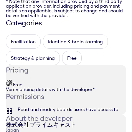
* Note that any information provided by a third party
application provider, including pricing and payment
details as applicable, is subject to change and should
be verified with the provider.
Categories
Facilitation
Ideation & brainstorming
Strategy & planning
Free
Pricing
Free
Verify pricing details with the developer
*
Permissions
Read and modify boards users have access to
About the developer
株式会社プライムキャスト
Japan