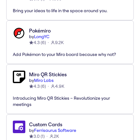
Bring your ideas to life in the space around you.
Pokémiro
by
LongYC
4.3
(
6
)
9.2K
Add Pokémon to your Miro board because why not?
Miro QR Stickies
by
Miro Labs
4.3
(
6
)
4.9K
Introducing Miro QR Stickies – Revolutionize your
meetings
Custom Cards
by
Ferrisaurus Software
3.0
(
1
)
2K