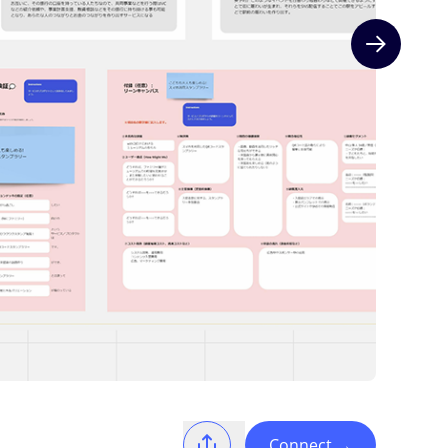
Next slide
Connect
→