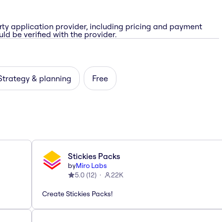
rty application provider, including pricing and payment
ld be verified with the provider.
Strategy & planning
Free
Stickies Packs
by
Miro Labs
5.0
(
12
)
22K
Create Stickies Packs!