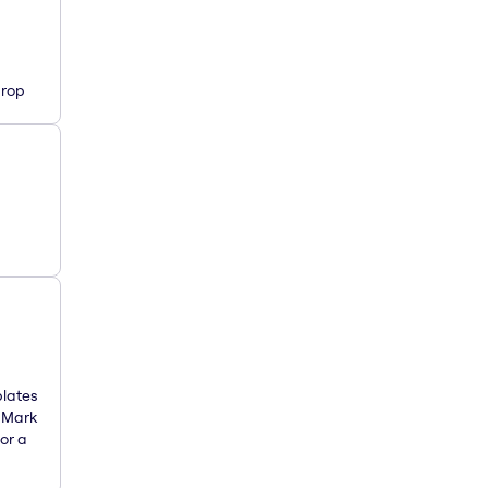
Drop
plates
. Mark
or a