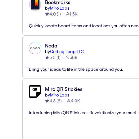
Bookmarks
by
Miro Labs
4.0
(
1
)
1.5K
Quickly locate board items and locations you often ne
Noda
by
Coding Leap LLC
5.0
(
1
)
569
Bring your ideas to life in the space around you.
Miro QR Stickies
by
Miro Labs
4.3
(
6
)
4.9K
Introducing Miro QR Stickies – Revolutionize your meeti