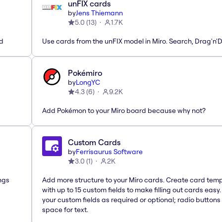
unFIX cards
by
Jens Thiemann
5.0
(
13
)
1.7K
ed
Use cards from the unFIX model in Miro. Search, Drag'n'
Pokémiro
by
LongYC
4.3
(
6
)
9.2K
Add Pokémon to your Miro board because why not?
Custom Cards
by
Ferrisaurus Software
3.0
(
1
)
2K
ngs
Add more structure to your Miro cards. Create card tem
with up to 15 custom fields to make filling out cards easy
your custom fields as required or optional; radio buttons 
space for text.