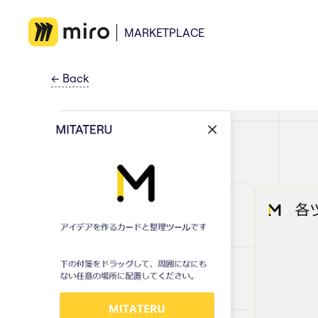
MARKETPLACE
←
Back