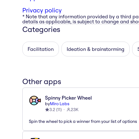
Privacy policy
* Note that any information provided by a third pa
details as applicable, is subject to change and shou
Categories
Facilitation
Ideation & brainstorming
Other apps
Spinny Picker Wheel
by
Miro Labs
3.2
(
11
)
23K
Spin the wheel to pick a winner from your list of options