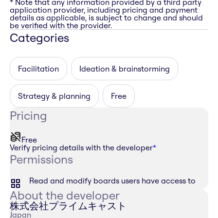
* Note that any information provided by a third party
application provider, including pricing and payment
details as applicable, is subject to change and should
be verified with the provider.
Categories
Facilitation
Ideation & brainstorming
Strategy & planning
Free
Pricing
Free
Verify pricing details with the developer
*
Permissions
Read and modify boards users have access to
About the developer
株式会社プライムキャスト
Japan