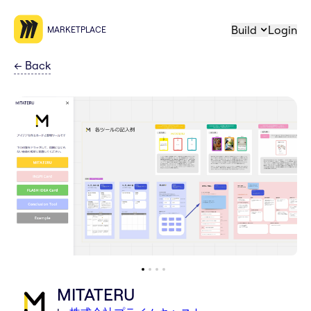
Build
Login
MARKETPLACE
←
Back
MITATERU