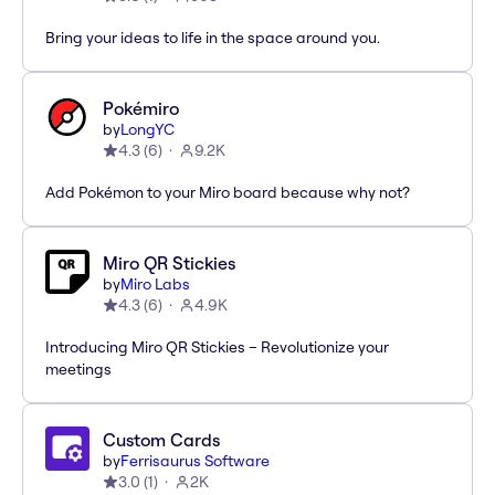
Bring your ideas to life in the space around you.
Pokémiro
by
LongYC
4.3
(
6
)
9.2K
Add Pokémon to your Miro board because why not?
Miro QR Stickies
by
Miro Labs
4.3
(
6
)
4.9K
Introducing Miro QR Stickies – Revolutionize your
meetings
Custom Cards
by
Ferrisaurus Software
3.0
(
1
)
2K