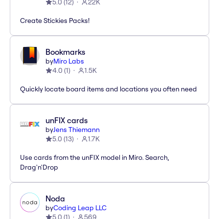
5.0
(
12
)
22K
Create Stickies Packs!
Bookmarks
by
Miro Labs
4.0
(
1
)
1.5K
Quickly locate board items and locations you often need
unFIX cards
by
Jens Thiemann
5.0
(
13
)
1.7K
Use cards from the unFIX model in Miro. Search,
Drag'n'Drop
Noda
by
Coding Leap LLC
5.0
(
1
)
569