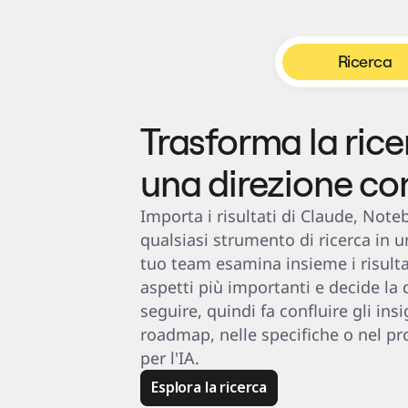
Servizi finanziari
Farmaceutica e scienze della vita
Per team
Gestione del prodotto
Design e UX
Ricerca
Progettazione
Leadership di prodotto e operazioni
Operazioni
Marketing
IT
Trasforma la rice
Per iniziativa strategica
Sistema operativo del prodotto
Trasformazione IA
una direzione co
Trasformazione delle modalità di lavoro
Esperienza digitale dei dipendenti
Progettazione dell'esperienza cliente e dei servizi
Trasformazione cloud e software
Importa i risultati di Claude, Note
Risorse
Formazione
qualsiasi strumento di ricerca in un'
Storie dei clienti
Academy
tuo team esamina insieme i risultati
Webinar
Reforge Learning
aspetti più importanti e decide la d
Community e supporto
seguire, quindi fa confluire gli insi
Centro assistenza
Eventi
roadmap, nelle specifiche o nel p
Community
Blog
per l'IA.
Partner e servizi
Miro Professional Services
Esplora la ricerca
Partner di soluzioni
Prezzi