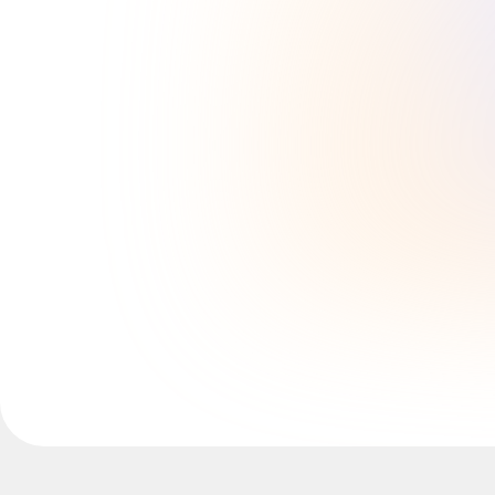
Casi d'uso
In primo piano
Esplora i playbook di IA
Esplora Miroverse
Generale
Diagramming
Workshop
Brainstorming
Mappe mentali
Mappe concettuali
Flussi
Contenuti specializzati
Creazione di roadmap
Mappatura dei processi
Progettazione tecnica e documentazione
Prototipi e wireframe
Mappatura del customer journey
Sintesi della ricerca
Design Workshops
Planning & Delivery
Pianifica obiettivi
Org design
Soluzioni
Per segmento aziendale
Enterprise
Piccole imprese
Startup
Per settore
Digitale
Servizi professionali
Produzione
Retail