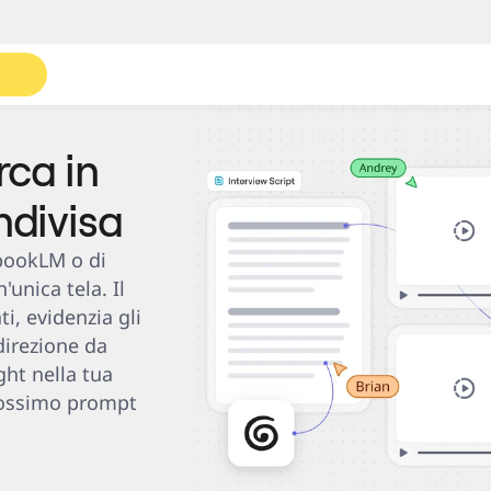
Roadmaps
Diagrammi
rca in
ndivisa
bookLM o di 
unica tela. Il 
, evidenzia gli 
irezione da 
ght nella tua 
rossimo prompt 