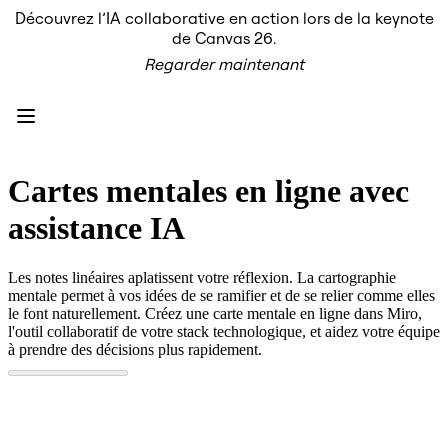
Découvrez l’IA collaborative en action lors de la keynote
Produit
de Canvas 26.
À la une
Regarder maintenant
Canevas intelligent
Flux
Prototypes et wireframes
Engage
Plateforme
Présentation de l’IA
AI Workflows
Cartes mentales en ligne avec
Connecteurs
Serveur MCP
assistance IA
Explorer les playbooks d’IA
Serveur MCP
Plans d’action
Les notes linéaires aplatissent votre réflexion. La cartographie
Intégrations
mentale permet à vos idées de se ramifier et de se relier comme elles
Sécurité
le font naturellement. Créez une carte mentale en ligne dans Miro,
Enterprise Guard
l'outil collaboratif de votre stack technologique, et aidez votre équipe
Plateforme de développement
à prendre des décisions plus rapidement.
Télécharger les applications
Formats
Tableau blanc
Diagrammes
Kanban
Plannings