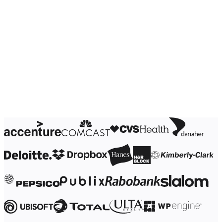
Transformation des méthodes de travail
Expérience numérique du personnel
Conception de l’expérience client et de service
Transformation du cloud et des logiciels
Ressources
Apprentissage
Témoignages clients
Académie
Webinaires
Formations Reforge
Communauté et service d’assistance
Centre d’assistance
Évènements
Communauté
Blog
Partenaires et services
Services professionnels Miro
Partenaires de solutions
Tarifs